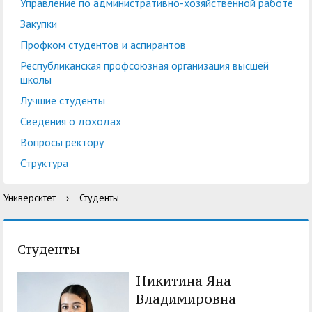
центр
педагогического
Управление по административно-хозяйственной работе
общественностью
образования
Закупки
Международная
Управление по
Профком студентов и аспирантов
Центр тестирования
Центр развития
деятельность
административно-
Республиканская профсоюзная организация высшей
иностранных граждан
компетенций
школы
хозяйственной работе
по русскому языку
государственных и
Лучшие студенты
Закупки
Профком студентов и
муниципальных
Сведения о доходах
аспирантов
служащих
Вопросы ректору
Республиканская
Центр русского языка
Лучшие студенты
Совет родителей
Структура
профсоюзная
как иностранного
(законных
Сведения о доходах
Университет
›
Студенты
организация высшей
представителей)
Вопросы ректору
школы
несовершеннолетних
Структура
обучающихся ГАГУ
Студенты
Образовательный
Информация о
Никитина Яна
модуль «Обучение
предоставлении
Владимировна