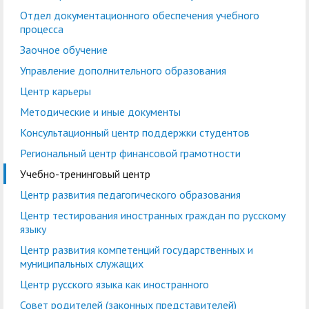
кадров
воспитательной работе
Отдел практической
Военно-патриотический
Отдел
Лаборатории, НШ,
Отдел документационного обеспечения учебного
Управление по
Управление
процесса
подготовки студентов
Центр
клуб "БАРС"
документационного
Cовет обучающихся
НИЦ, вузовско-
правовой и кадровой
бухгалтерского учета и
Заочное обучение
добровольчества
обеспечения учебного
академическая
работе
финансового контроля
Экскурсионно-
Управление дополнительного образования
«Абилимпикс»
процесса
кафедра
просветительский
Планово-финансовое
Управление
Центр карьеры
Заочное обучение
Научные мероприятия в
Управление
центр
Институт туризма,
управление
комплексной
Методические и иные документы
ГАГУ
дополнительного
сервиса и
Ассоциация
безопасности
Информационные
Консультационный центр поддержки студентов
образования
гостеприимства
выпускников
материалы
Региональный центр финансовой грамотности
Координационный
Антитеррористическая
Центр карьеры
Национальный проект
Методические и иные
Учебно-тренинговый центр
центр
безопасность
«Наука и
документы
Центр развития педагогического образования
Противодействие
Обращения граждан
университеты»
Центр тестирования иностранных граждан по русскому
Консультационный
Региональный центр
коррупции
языку
Охрана труда
центр поддержки
финансовой
Центр развития компетенций государственных и
Центр цифрового
студентов
Центр по
грамотности
муниципальных служащих
развития
информационной
Центр русского языка как иностранного
Учебно-тренинговый
Центр развития
политике и связям с
Совет родителей (законных представителей)