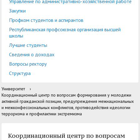
центр
педагогического
Управление по административно-хозяйственной работе
общественностью
образования
Закупки
Международная
Управление по
Профком студентов и аспирантов
Центр тестирования
Центр развития
деятельность
административно-
Республиканская профсоюзная организация высшей
иностранных граждан
компетенций
школы
хозяйственной работе
по русскому языку
государственных и
Лучшие студенты
Закупки
Профком студентов и
муниципальных
Сведения о доходах
аспирантов
служащих
Вопросы ректору
Республиканская
Центр русского языка
Лучшие студенты
Совет родителей
Структура
профсоюзная
как иностранного
(законных
Сведения о доходах
Университет
›
организация высшей
представителей)
Координационный центр по вопросам формирования у молодежи
Вопросы ректору
школы
несовершеннолетних
активной гражданской позиции, предупреждения межнациональных
и межконфессиональных конфликтов, противодействия идеологии
Структура
обучающихся ГАГУ
терроризма и профилактики экстремизма
Образовательный
Информация о
модуль «Обучение
предоставлении
Координационный центр по вопросам