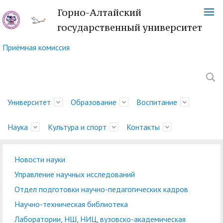
Горно-Алтайский
государственный университет
Приёмная комиссия
Университет
Образование
Воспитание
Наука
Культура и спорт
Контакты
Новости науки
Обращение ректора
Факультеты
Управление
Новости науки
Немецкий культурный
Телефонный справочник
История
Учебно-методическое
Центр социально-
Управление научных
Центр языка и культуры
Платежные реквизиты
Управление научных исследований
молодежной политики
центр
управление
психологической
исследований
Китая
Ученый совет
Символика ГАГУ
Администрация
Карта корпусов
Отдел подготовки научно-педагогических кадров
и воспитательной
помощи
Методический совет
Отдел подготовки
Туристский клуб
Образовательная
Научно-техническая
Спортивный клуб
Военный учебный центр
Карта сайта
Отдел
Научно-техническая библиотека
деятельности
ГАГУ
научно-педагогических
"Горизонт"
деятельность
Совет по
библиотека
"Буревестник"
при ГАГУ
делопроизводства
Лаборатории, НШ, НИЦ, вузовско-академическая