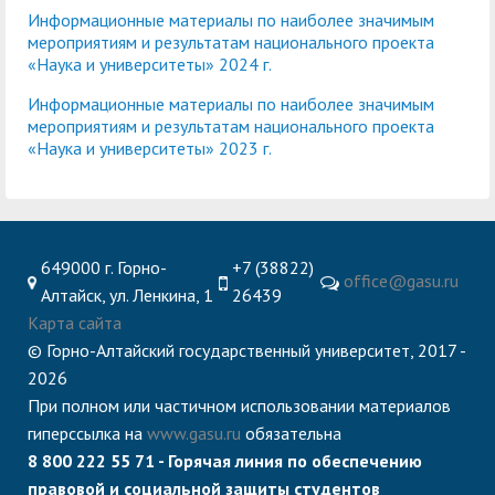
центр
педагогического
Информационные материалы по наиболее значимым
общественностью
образования
мероприятиям и результатам национального проекта
«Наука и университеты» 2024 г.
Международная
Управление по
Центр тестирования
Центр развития
деятельность
административно-
Информационные материалы по наиболее значимым
иностранных граждан
компетенций
мероприятиям и результатам национального проекта
хозяйственной работе
по русскому языку
государственных и
«Наука и университеты» 2023 г.
Закупки
Профком студентов и
муниципальных
аспирантов
служащих
Республиканская
Центр русского языка
Лучшие студенты
Совет родителей
649000 г. Горно-
+7 (38822)
office@gasu.ru
профсоюзная
как иностранного
(законных
Алтайск, ул. Ленкина, 1
26439
Сведения о доходах
организация высшей
представителей)
Карта сайта
Вопросы ректору
© Горно-Алтайский государственный университет, 2017 -
школы
несовершеннолетних
2026
Структура
обучающихся ГАГУ
При полном или частичном использовании материалов
Образовательный
Информация о
гиперссылка на
www.gasu.ru
обязательна
8 800 222 55 71 - Горячая линия по обеспечению
модуль «Обучение
предоставлении
правовой и социальной защиты студентов