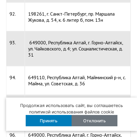
92.
198261, г. Санкт-Петербург, пр. Маршала
Жукова, д. 54, к. 6 литер б, пом. 13н
93.
649000, Республика Алтай, г. Горно-Алтайск,
ул. Чайковского, д.4; ул. Социалистическая, д.
31
94.
649110, Республика Алтай, Майминский р-н, с.
Майма, ул. Советская, д. 36
Продолжая использовать сайт, вы соглашаетесь
95.
649007, Республика Алтай, г. Горно-Алтайск,
политикой использования файлов cookie
ул. Ленина, д. 226, стр. 2
Принять
Отклонить
96.
649000, Республика Алтай, г. Горно-Алтайск,