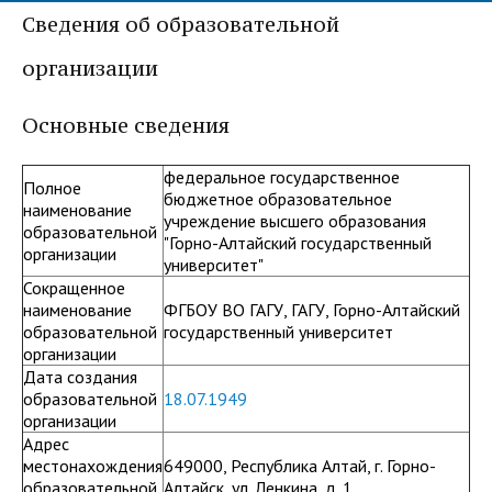
центр
педагогического
Сведения об образовательной
общественностью
образования
организации
Международная
Управление по
Центр тестирования
Центр развития
деятельность
административно-
иностранных граждан
компетенций
Основные сведения
хозяйственной работе
по русскому языку
государственных и
федеральное государственное
Закупки
Профком студентов и
муниципальных
Полное
бюджетное образовательное
наименование
аспирантов
служащих
учреждение высшего образования
образовательной
"Горно-Алтайский государственный
организации
Республиканская
Центр русского языка
Лучшие студенты
Совет родителей
университет"
профсоюзная
как иностранного
(законных
Сокращенное
Сведения о доходах
наименование
ФГБОУ ВО ГАГУ, ГАГУ, Горно-Алтайский
организация высшей
представителей)
образовательной
государственный университет
Вопросы ректору
школы
несовершеннолетних
организации
Дата создания
Структура
обучающихся ГАГУ
образовательной
18.07.1949
организации
Образовательный
Информация о
Адрес
модуль «Обучение
предоставлении
местонахождения
649000, Республика Алтай, г. Горно-
образовательной
Алтайск, ул. Ленкина, д. 1