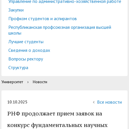
центр
педагогического
Управление по административно-хозяйственной работе
общественностью
образования
Закупки
Международная
Управление по
Профком студентов и аспирантов
Центр тестирования
Центр развития
деятельность
административно-
Республиканская профсоюзная организация высшей
иностранных граждан
компетенций
школы
хозяйственной работе
по русскому языку
государственных и
Лучшие студенты
Закупки
Профком студентов и
муниципальных
Сведения о доходах
аспирантов
служащих
Вопросы ректору
Республиканская
Центр русского языка
Лучшие студенты
Совет родителей
Структура
профсоюзная
как иностранного
(законных
Сведения о доходах
Университет
›
Новости
организация высшей
представителей)
Вопросы ректору
школы
несовершеннолетних
Структура
обучающихся ГАГУ
Все новости
10.10.2025
Образовательный
РНФ продолжает прием заявок на
Информация о
модуль «Обучение
предоставлении
конкурс фундаментальных научных