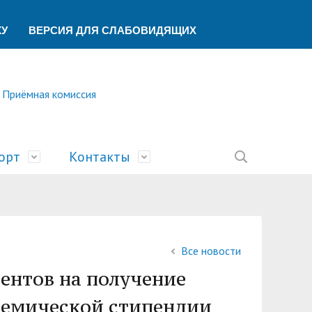
КУ
ВЕРСИЯ ДЛЯ СЛАБОВИДЯЩИХ
Приёмная комиссия
орт
Контакты
ление
ической помощи
ований
ая
сть
билимпикс»
тека
ик"
Все новости
беспечения учебного процесса
ский центр
У
ентов на получение
учета и финансового контроля
о образования
ы
а и университеты»
демической стипендии