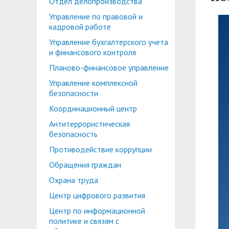
Отдел делопроизводства
Планово-финансовое управление
Центр карьеры
Управление по правовой и
Координационный центр
Консультационный центр поддержки студен
кадровой работе
Управление бухгалтерского учета
Противодействие коррупции
Учебно-тренинговый центр
и финансового контроля
Охрана труда
Центр тестирования иностранных граждан по
Планово-финансовое управление
Управление комплексной
Центр по информационной политике и связя
безопасности
Центр русского языка как иностранного
Управление по административно-хозяйствен
Координационный центр
Антитеррористическая
Профком студентов и аспирантов
безопасность
Образовательный модуль «Обучение служен
Лучшие студенты
Противодействие коррупции
Обращения граждан
Вопросы ректору
Охрана труда
Центр цифрового развития
Центр по информационной
политике и связям с