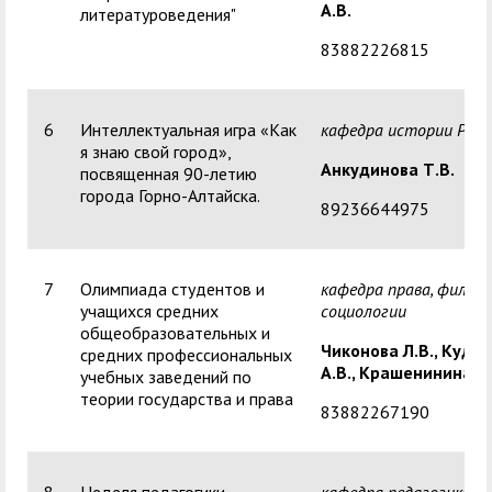
А.В.
литературоведения"
83882226815
6
Интеллектуальная игра «Как
кафедра истории Росс
я знаю свой город»,
Анкудинова Т.В.
посвященная 90-летию
города Горно-Алтайска.
89236644975
7
Олимпиада студентов и
кафедра права, филос
учащихся средних
социологии
общеобразовательных и
Чиконова Л.В., Куди
средних профессиональных
А.В., Крашенинина В.
учебных заведений по
теории государства и права
83882267190