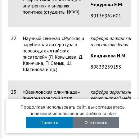
Чедурова Е.М.
внутренняя и внешняя
политика (студенты ИФФ).
89136962601
22
Научный семинар «Русская и
кафедра алтайской ф
зарубежная литература в
и востоковедения
переводах алтайских
Киндикова Н.М.
писателей» (Л. Кокышева, Д.
Каинчина, П. Самык, Ш.
89833259153
Шатинова и др.)
23
«Вавиловская олимпиада»
кафедра агротехнолог
(внутривузовский этап)
ветеринарной медици
Продолжая использовать сайт, вы соглашаетесь
Попеляева Н.Н.
политикой использования файлов cookie
83882224038
Принять
Отклонить