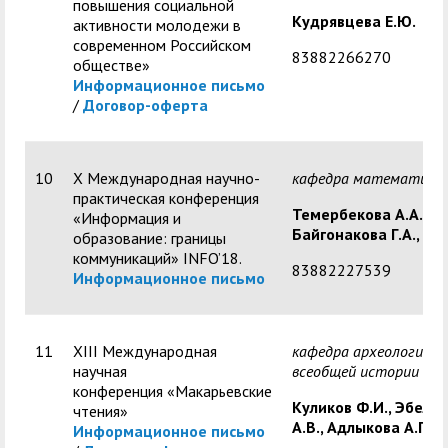
повышения социальной
Кудрявцева Е.Ю.
активности молодежи в
современном Российском
83882266270
обществе»
Информационное письмо
/
Договор-оферта
10
X Международная научно-
кафедра математики
практическая конференция
Темербекова А.А.,
«Информация и
Байгонакова Г.А.,
Дее
образование: границы
коммуникаций» INFO’18.
83882227539
Информационное письмо
11
XIII Международная
кафедра археологии и
научная
всеобщей истории
конференция «Макарьевские
Куликов Ф.И.,
Эбель
чтения»
А.В.,
Адлыкова А.П.
Информационное письмо