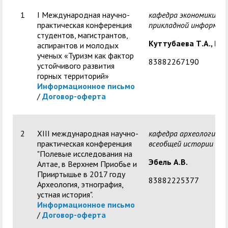
центр
педагогического
общественностью
1
I Международная научно-
кафедра экономики, т
образования
практическая конференция
прикладной информат
Международная
Управление по
студентов, магистрантов,
Центр тестирования
Центр развития
Куттубаева Т.А., Гло
аспирантов и молодых
деятельность
административно-
иностранных граждан
компетенций
ученых «Туризм как фактор
83882267190
хозяйственной работе
устойчивого развития
по русскому языку
государственных и
горных территорий»
Закупки
Профком студентов и
муниципальных
Информационное письмо
/
Договор-оферта
аспирантов
служащих
Республиканская
Центр русского языка
Лучшие студенты
Совет родителей
профсоюзная
как иностранного
(законных
2
XIII международная научно-
кафедра археологии и
Сведения о доходах
практическая конференция
всеобщей истории
организация высшей
представителей)
"Полевые исследования на
Вопросы ректору
Эбель А.В.
школы
несовершеннолетних
Алтае, в Верхнем Приобье и
Прииртышье в 2017 году
Структура
обучающихся ГАГУ
83882225377
Археология, этнография,
устная история".
Образовательный
Информация о
Информационное письмо
модуль «Обучение
предоставлении
/
Договор-оферта