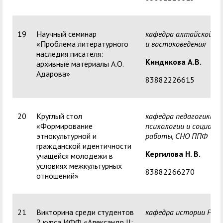
19
Научный семинар
кафедра алтайской ф
«Проблема литературного
и востоковедения
наследия писателя:
Киндикова А.В.
архивные материалы А.О.
Адарова»
83882226615
20
Круглый стол
кафедра педагогики,
«Формирование
психологии и социаль
этнокультурной и
работы,
СНО ППФ
гражданской идентичности
Кергилова
Н. В.
учащейся молодежи в
условиях межкультурных
83882266270
отношений»
21
Викторина среди студентов
кафедра истории Росс
2 курса ИФФ «Александр II: