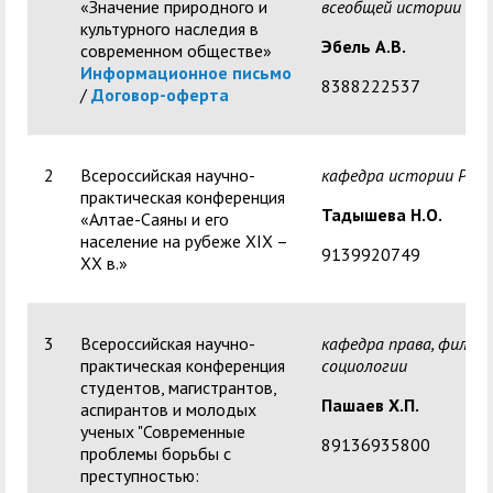
«Значение природного и
всеобщей истории
культурного наследия в
Эбель А.В.
современном обществе»
Информационное письмо
8388222537
/
Договор-оферта
2
Всероссийская научно-
кафедра истории Росс
практическая конференция
Тадышева Н.О.
«Алтае-Саяны и его
население на рубеже XIX –
9139920749
XX в.»
3
Всероссийская научно-
кафедра права, филос
практическая конференция
социологии
студентов, магистрантов,
Пашаев Х.П.
аспирантов и молодых
ученых "Современные
89136935800
проблемы борьбы с
преступностью: