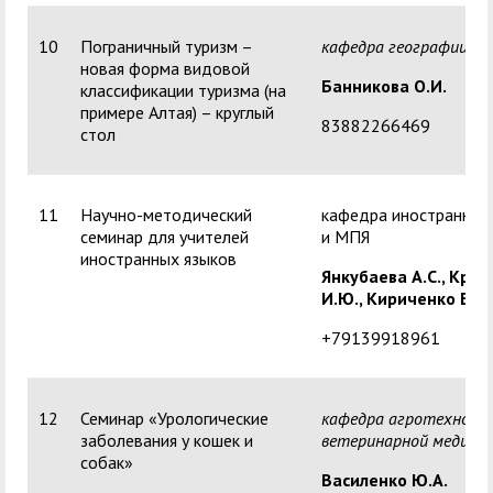
10
Пограничный туризм –
кафедра географии
новая форма видовой
Банникова О.И.
классификации туризма (на
примере Алтая) – круглый
83882266469
стол
11
Научно-методический
кафедра иностранных
семинар для учителей
и МПЯ
иностранных языков
Янкубаева А.С.,
Креч
И.Ю.,
Кириченко Е.А.
+79139918961
12
Семинар «Урологические
кафедра агротехнолог
заболевания у кошек и
ветеринарной медици
собак»
Василенко Ю.А.