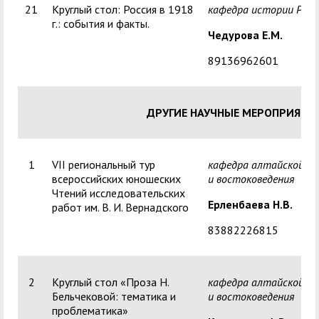
21
Круглый стол: Россия в 1918
кафедра истории Росс
г.: события и факты.
Чедурова Е.М.
89136962601
ДРУГИЕ НАУЧНЫЕ МЕРОПРИЯТИ
1
VII региональный тур
кафедра алтайской ф
всероссийских юношеских
и востоковедения
Чтений исследовательских
Ерленбаева Н.В.
работ им. В. И. Вернадского
83882226815
2
Круглый стол «Проза Н.
кафедра алтайской ф
Бельчековой: тематика и
и востоковедения
проблематика»