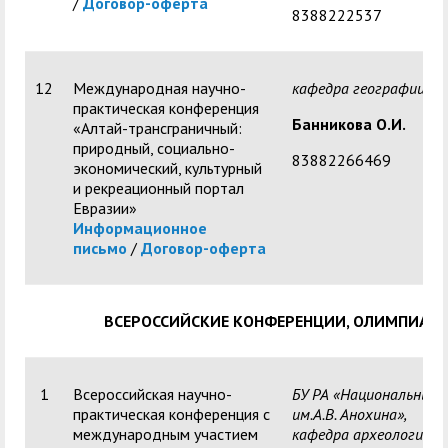
/
Договор-оферта
8388222537
12
Международная научно-
кафедра географии
практическая конференция
Банникова О.И.
«Алтай-трансграничный:
природный, социально-
83882266469
экономический, культурный
и рекреационный портал
Евразии»
Информационное
письмо
/
Договор-оферта
ВСЕРОССИЙСКИЕ КОНФЕРЕНЦИИ, ОЛИМПИАД
1
Всероссийская научно-
БУ РА «Национальный 
практическая конференция с
им.А.В. Анохина»,
международным участием
кафедра археологии и