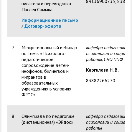
89136900735, 83882
писателя и переводчика
Паслея Самыка
Информационное письмо
/
Договор-оферта
7
Межрегиональный вебинар
кафедра педагогики,
по теме: «Психолого-
психологии и социаль
педагогическое
работы,
СНО ППФ
сопровождение детей-
Кергилова Н. В.
инофонов, билингвов и
мигрантов в
83882266270
образовательных
учреждениях в условиях
ФГОС»
8
Олимпиада по педагогике
кафедра педагогики,
(дистанционная) «Эйдос»
психологии и социаль
работы