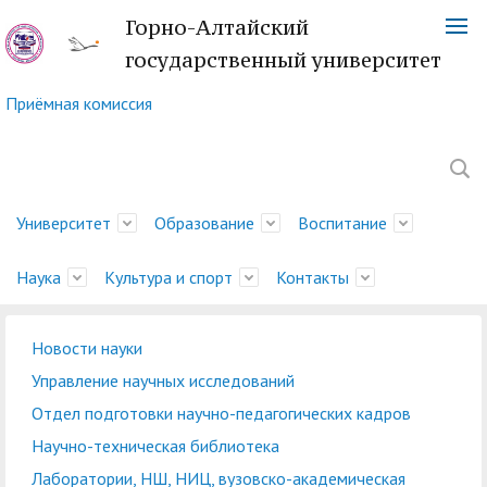
Горно-Алтайский
государственный университет
Приёмная комиссия
Университет
Образование
Воспитание
Наука
Культура и спорт
Контакты
Новости науки
Обращение ректора
Факультеты
Управление
Новости науки
Немецкий культурный
Телефонный справочник
История
Учебно-методическое
Центр социально-
Управление научных
Центр языка и культуры
Платежные реквизиты
Управление научных исследований
молодежной политики
центр
управление
психологической
исследований
Китая
Ученый совет
Символика ГАГУ
Администрация
Карта корпусов
Отдел подготовки научно-педагогических кадров
и воспитательной
помощи
Методический совет
Отдел подготовки
Туристский клуб
Образовательная
Научно-техническая
Спортивный клуб
Военный учебный центр
Карта сайта
Отдел
Научно-техническая библиотека
деятельности
ГАГУ
научно-педагогических
"Горизонт"
деятельность
Совет по
библиотека
"Буревестник"
при ГАГУ
делопроизводства
Лаборатории, НШ, НИЦ, вузовско-академическая