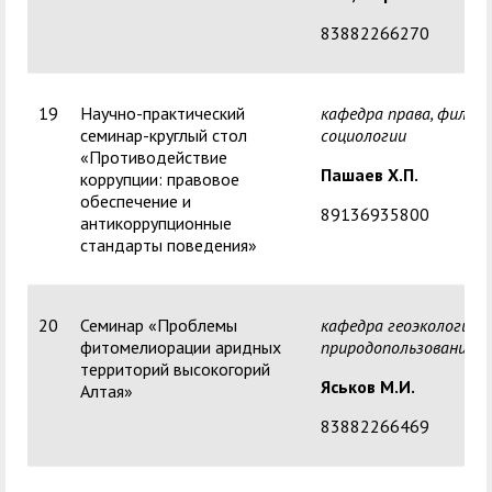
83882266270
19
Научно-практический
кафедра права, филос
семинар-круглый стол
социологии
«Противодействие
Пашаев Х.П.
коррупции: правовое
обеспечение и
89136935800
антикоррупционные
стандарты поведения»
20
Семинар «Проблемы
кафедра геоэкологии, 
фитомелиорации аридных
природопользования
территорий высокогорий
Яськов М.И.
Алтая»
83882266469