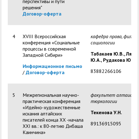
перспективы и пути
решения"
Договор-оферта
4
XVIII Всероссийская
кафедра права, филос
конференция «Социальные
социологии
процессы в современной
Табакаев Ю.В., Ляше
Западной Сибири»
Ю.А., Рудакова Ю.С.
Информационное письмо
83882266106
/
Договор-оферта
5
Межрегиональная научно-
факультет алтаисти
практическая конференция
тюркологии
«Идейно-художественные
Текенова У.Н.
искания алтайских
писателей конца XX -начала
89136915095
XXI вв.: к 80-летию Дибаша
Каинчина»