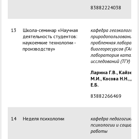
83882224038
13
Школа-семинар «Научная
кафедра геоэкологии, 
деятельность студентов:
природопользования,
наукоемкие технологии -
проблемная лаборато
производству»
биогеоресурсов (ГАГУ),
лаборатория каталит
исследований (ТГУ)
Ларина Г.В.,
Кайзер
М.И.,
Косова Н.Н.,
Да
Е.Б.
83882266469
14
Неделя психологии
кафедра педагогики,
психологии и социаль
работы