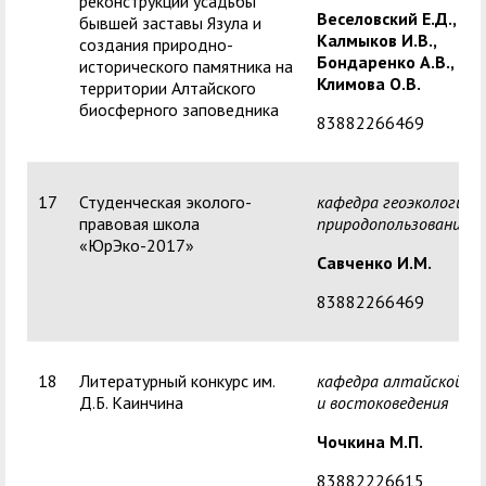
реконструкции усадьбы
Веселовский Е.Д.,
бывшей заставы Язула и
Калмыков И.В.,
создания природно-
Бондаренко А.В.,
исторического памятника на
Климова О.В.
территории Алтайского
биосферного заповедника
83882266469
17
Студенческая эколого-
кафедра геоэкологии, 
правовая школа
природопользования
«ЮрЭко-2017»
Савченко И.М.
83882266469
18
Литературный конкурс им.
кафедра алтайской ф
Д.Б. Каинчина
и востоковедения
Чочкина М.П.
83882226615