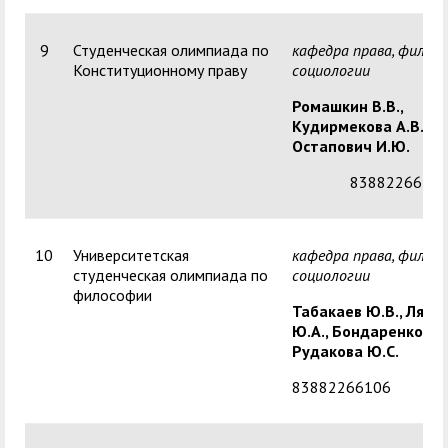
9
Студенческая олимпиада по
кафедра права, филос
Конституционному праву
социологии
Ромашкин В.В.,
Кудирмекова А.В.,
Остапович И.Ю.
8388226610
10
Университетская
кафедра права, филос
студенческая олимпиада по
социологии
философии
Табакаев Ю.В., Ляше
Ю.А., Бондаренко Л.Ф
Рудакова Ю.С.
83882266106