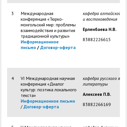
служением»
академического
отпуска обучающимся
3
Международная
кафедра алтайской ф
конференция «Тюрко-
и востоковедения
монгольский мир: проблемы
Ерленбаева Н.В.
взаимодействия и развития
традиционной культуры»
83882226615
Информационное
письмо
/
Договор-оферта
4
VI Международная научная
кафедра русского язык
конференция «Диалог
литературы
культур: поэтика локального
Алексеев П.В.
текста»
Информационное письмо
83882266169
/
Договор-оферта