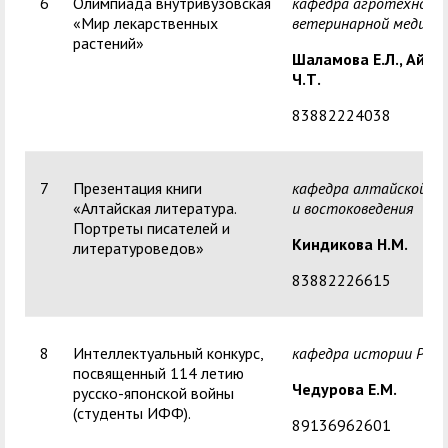
6
Олимпиада внутривузовская
кафедра агротехнолог
«Мир лекарственных
ветеринарной медици
растений»
Шаламова Е.Л.,
Айбы
Ч.Т.
83882224038
7
Презентация книги
кафедра алтайской ф
«Алтайская литература.
и востоковедения
Портреты писателей и
Киндикова Н.М.
литературоведов»
83882226615
8
Интеллектуальный конкурс,
кафедра истории Росс
посвященный 114 летию
Чедурова Е.М.
русско-японской войны
(студенты ИФФ).
89136962601