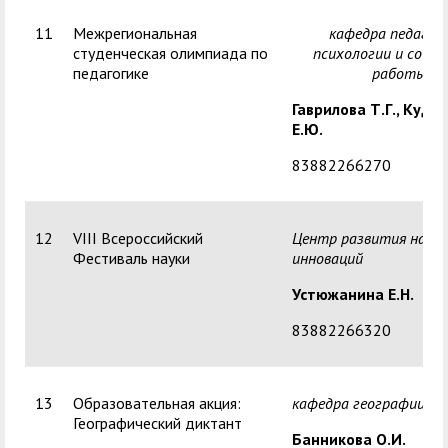
11
Межрегиональная
кафедра педагоги
студенческая олимпиада по
психологии и социа
педагогике
работы
Гаврилова Т.Г.,
Кудря
Е.Ю.
83882266270
12
VIII Всероссийский
Центр развития науки
Фестиваль науки
инноваций
Устюжанина Е.Н.
83882266320
13
Образовательная акция:
кафедра географии
Географический диктант
Банникова О.И.