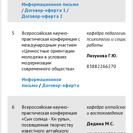
Информационное письмо
/
Договор-оферта 1
/
Договор-оферта 2
5
Всероссийская научно-
кафедра педагогики,
практическая конференция с
психологии и социаль
международным участием
работы
«Ценностные ориентации
Лизунова Г.Ю.
молодежи в условиях
модернизации
83882266270
современного общества»
Информационное
письмо
/
Договор-оферта
6
Всероссийская научно-
кафедра алтайской ф
практическая конференция
и востоковедения
«Сын солнца - Кӱн уулы»,
Дедина М.С.
посвященная творчеству
известного алтайского