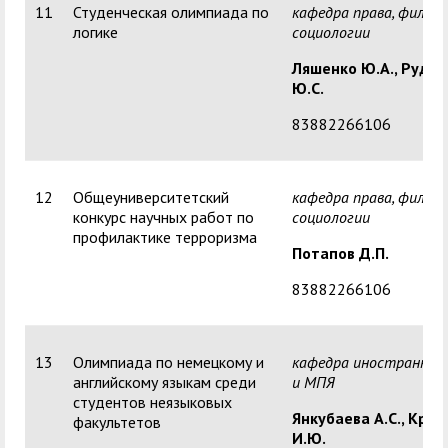
11
Студенческая олимпиада по
кафедра права, филос
логике
социологии
Ляшенко Ю.А., Рудак
Ю.С.
83882266106
12
Общеуниверситетский
кафедра права, филос
конкурс научных работ по
социологии
профилактике терроризма
Потапов Д.П.
83882266106
13
Олимпиада по немецкому и
кафедра иностранных
английскому языкам среди
и МПЯ
студентов неязыковых
Янкубаева А.С.,
Креч
факультетов
И.Ю.