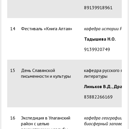
89139918961
14
Фестиваль «Книга Алтая»
кафедра истории Росс
Тадышева Н.О.
9139920749
15
День Славянской
кафедра русского язык
письменности и культуры
литературы
Линьков В.Д.,
Драчев
83882266169
16
Экспедиция в Улаганский
кафедра географии, А
район с целью
биосферный заповедни