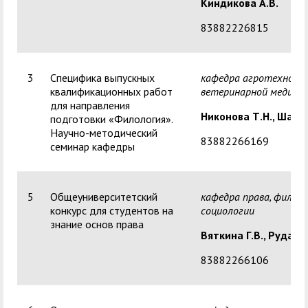
Киндикова А.В.
83882226815
3
Специфика выпускных
кафедра агротехнолог
квалификационных работ
ветеринарной медици
для направления
Никонова Т.Н.,
Шасти
подготовки «Филология».
Научно-методический
83882266169
семинар кафедры
5
Общеуниверситетский
кафедра права, филос
конкурс для студентов на
социологии
знание основ права
Вяткина Г.В., Рудако
83882266106