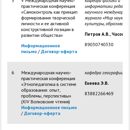
5
V Международная научно-
кафедра физики и
практическая конференция
информатики редакци
«Самоконтроль как принцип
научного международ
формирования творческой
журнала «Мир науки,
личности и ее активной
культуры,
образовани
конструктивной позиции в
Петров А.В.,
Часовски
развитии общества»
89030740330
Информационное
письмо
/
Договор-оферта
6
Международная научно-
кафедра географии
практическая конференция
Екеева Э.В.
«Этнопедагогика в системе
образования: опыт,
83882266469
проблемы, перспективы»
(XIV Волковские чтения)
Информационное письмо
/
Договор-оферта