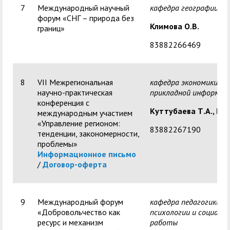
7
Международный научный
кафедра географии
форум «СНГ – природа без
Климова О.В.
границ»
83882266469
8
VII Межрегиональная
кафедра экономики, т
научно-практическая
прикладной информат
конференция с
Куттубаева Т.А., Гло
международным участием
«Управление регионом:
83882267190
тенденции, закономерности,
проблемы»
Информационное письмо
/
Договор-оферта
9
Международный форум
кафедра педагогики,
«Добровольчество как
психологии и социаль
ресурс и механизм
работы