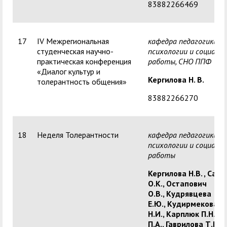
83882266469
17
IV Межрегиональная
кафедра педагогики,
студенческая научно-
психологии и социаль
практическая конференция
работы,
СНО ППФ
«Диалог культур и
Кергилова Н. В.
толерантность общения»
83882266270
18
Неделя Толерантности
кафедра педагогики,
психологии и социаль
работы
Кергилова Н.В. ,
Сазо
О.К.,
Остапович
О.В.,
Кудрявцева
Е.Ю.,
Кудирмекова
Н.И.,
Карплюк П.Н.,
М
П.А.,
Гаврилова Т.Г.