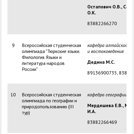
Остапович О.В.,
Сазо
О.К.
83882266270
9
Всероссийская студенческая
кафедра алтайской ф
олимпиада "Тюркские языки.
и востоковедения
Филология. Языки и
Дедина М.С.
литература народов
России"
89136900735, 83882
10
Всероссийская студенческая
кафедра географии
олимпиада по географии и
Мердешева Е.В.,
Маш
природопользованию (III
И.А.
тур)
83882266469