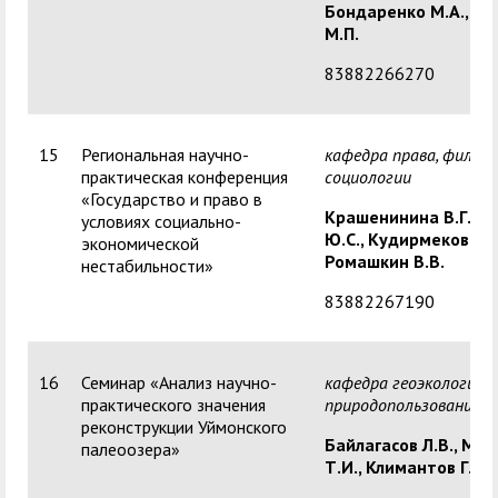
Бондаренко М.А.,
Гр
М.П.
83882266270
15
Региональная научно-
кафедра права, филос
практическая конференция
социологии
«Государство и право в
Крашенинина В.Г.,
З
условиях социально-
Ю.С., Кудирмекова А.
экономической
Ромашкин В.В.
нестабильности»
83882267190
16
Семинар «Анализ научно-
кафедра геоэкологии, 
практического значения
природопользования
реконструкции Уймонского
Байлагасов Л.В.,
Ман
палеоозера»
Т.И.,
Климантов Г.П.