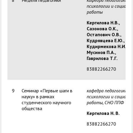
8
Неделя педагогики
кафедра педагогики,
психологии и социаль
работы
Кергилова Н.В.,
Сазонова О.К.,
Остапович О.В.,
Кудрявцева Е.Ю.,
Кудирмекова Н.И.,
Мусинов П.А.,
Гаврилова Т.Г.
83882266270
9
Семинар «Первые шаги в
кафедра педагогики,
науку» в рамках
психологии и социаль
студенческого научного
работы,
СНО ППФ
общества
Кергилова Н. В.
83882266270