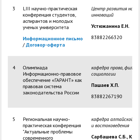
3
LIII научно-практическая
Центр развития науки
конференция студентов,
инноваций
аспирантов и молодых
Устюжанина Е.Н.
ученых университета
83882266320
Информационное письмо
/
Договор-оферта
4
Олимпиада
кафедра права, филос
Информационно-правовое
социологии
обеспечение «ГАРАНТ» как
Пашаев Х.П.
правовая система
законодательства России
83882267190
5
Региональная научно-
кафедра алтайской ф
практическая конференция
и востоковедения
"Актуальные проблемы
Сарбашева С.Б., Кин
современного