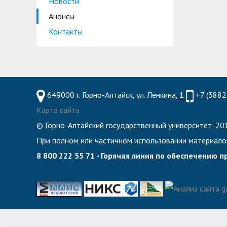
Новости
Планово-финансовое управление
Центр карьеры
Анонсы
Координационный центр
Консультационный центр поддержки студен
Контакты
Противодействие коррупции
Учебно-тренинговый центр
Охрана труда
Центр тестирования иностранных граждан по
Центр по информационной политике и связя
649000 г. Горно-Алтайск, ул. Ленкина, 1
+7 (3882
Центр русского языка как иностранного
Управление по административно-хозяйствен
Карта сайта
© Горно-Алтайский государственный университет, 201
Профком студентов и аспирантов
Образовательный модуль «Обучение служен
При полном или частичном использовании материало
Лучшие студенты
8 800 222 55 71 - Горячая линия по обеспечению 
Вопросы ректору